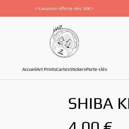
✨Livraison offerte dès 30€✨
Accueil
Art Prints
Cartes
Stickers
Porte-clés
SHIBA K
4,00 €