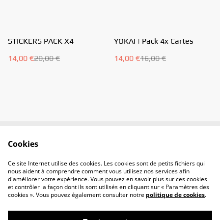
%
%
STICKERS PACK X4
YOKAI | Pack 4x Cartes
14,00 €
20,00 €
14,00 €
16,00 €
Cookies
Contactez-moi
Conditions
Politique de
Politique de cookies
Ce site Internet utilise des cookies. Les cookies sont de petits fichiers qui
confidentialité
nous aident à comprendre comment vous utilisez nos services afin
d'améliorer votre expérience. Vous pouvez en savoir plus sur ces cookies
et contrôler la façon dont ils sont utilisés en cliquant sur « Paramètres des
cookies ». Vous pouvez également consulter notre
politique de cookies
.